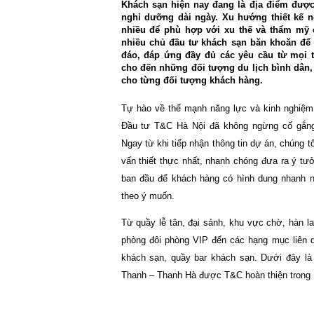
Khách sạn hiện nay đang là địa điểm đượ
nghỉ dưỡng dài ngày. Xu hướng thiết kế nộ
nhiều để phù hợp với xu thế và thẩm mỹ c
nhiều chủ đầu tư khách sạn băn khoăn để
đáo, đáp ứng đầy đủ các yêu cầu từ mọi 
cho đến những đối tượng du lịch bình dân,
cho từng đối tượng khách hàng.
Tự hào về thế mạnh năng lực và kinh nghiệm
Đầu tư T&C Hà Nội đã không ngừng cố gắng 
Ngay từ khi tiếp nhận thông tin dự án, chúng 
vấn thiết thực nhất, nhanh chóng đưa ra ý tưở
ban đầu để khách hàng có hình dung nhanh nh
theo ý muốn.
Từ quầy lễ tân, đại sảnh, khu vực chờ, hàn l
phòng đôi phòng VIP đến các hạng mục liên 
khách sạn, quầy bar khách sạn. Dưới đây l
Thanh – Thanh Hà được T&C hoàn thiện trong 1