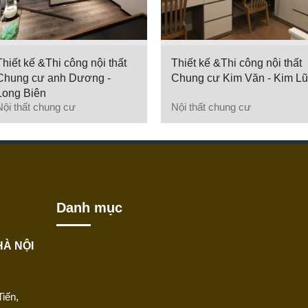
Thiết kế &Thi công nội thất
Thiết kế &Thi công nội thất
Chung cư anh Dương -
Chung cư Kim Văn - Kim Lũ
Long Biên
Nội thất chung cư
Nội thất chung cư
Danh mục
HÀ NỘI
iến,