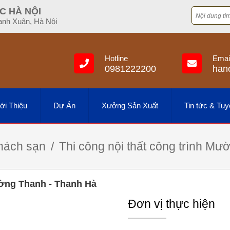
C HÀ NỘI
anh Xuân, Hà Nội
Hotline
Emai
0981222200
han
ới Thiệu
Dự Án
Xưởng Sản Xuất
Tin tức & Tu
hách sạn
Thi công nội thất công trình M
ường Thanh - Thanh Hà
Đơn vị thực hiện