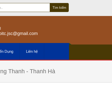
Tìm kiếm
l
oitc.jsc@gmail.com
yển Dụng
Liên hệ
ường Thanh - Thanh Hà