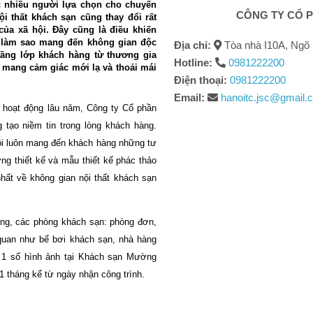
c nhiều người lựa chọn cho chuyến
CÔNG TY CỔ P
i thất khách sạn cũng thay đổi rất
ủa xã hội. Đây cũng là điều khiến
 làm sao mang đến không gian độc
Địa chỉ:
Tòa nhà I10A, Ngõ 
tầng lớp khách hàng từ thương gia
Hotline:
0981222200
 mang cảm giác mới lạ và thoải mái
Điện thoại:
0981222200
Email:
hanoitc.jsc@gmail.
 hoạt động lâu năm, Công ty Cổ phần
tạo niềm tin trong lòng khách hàng.
tôi luôn mang đến khách hàng những tư
ng thiết kế và mẫu thiết kế phác thảo
ất về không gian nội thất khách sạn
ang, các phòng khách sạn: phòng đơn,
quan như bể bơi khách sạn, nhà hàng
à 1 số hình ảnh tại Khách sạn Mường
 tháng kể từ ngày nhận công trình.