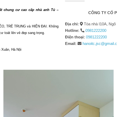
thất chung cư cao cấp nhà anh Tú –
CÔNG TY CỔ P
Địa chỉ:
Tòa nhà I10A, Ngõ 
ẺO, TRẺ TRUNG và HIỆN ĐẠI. Không
Hotline:
0981222200
ư toát lên vẻ đẹp sang trọng.
Điện thoại:
0981222200
Email:
hanoitc.jsc@gmail.
h Xuân, Hà Nội