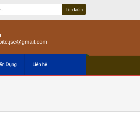
Tìm kiếm
l
oitc.jsc@gmail.com
yển Dụng
Liên hệ