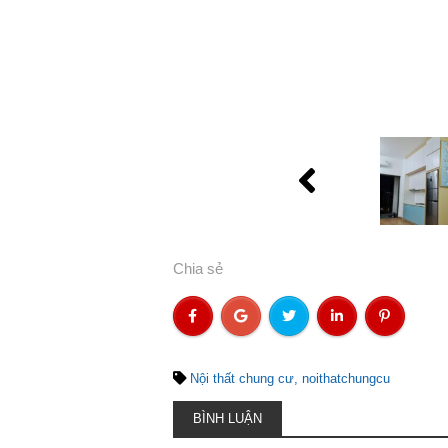
Chia sẻ
Nội thất chung cư
noithatchungcu
BÌNH LUẬN