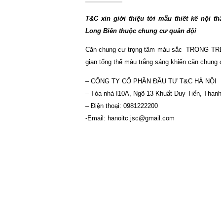
T&C xin giới thiệu tới mẫu thiết kế nội 
Long Biên thuộc chung cư quân đội
Căn chung cư trọng tâm màu sắc TRONG TR
gian tổng thể màu trắng sáng khiến căn chung c
– CÔNG TY CỔ PHẦN ĐẦU TƯ T&C HÀ NỘI
– Tòa nhà I10A, Ngõ 13 Khuất Duy Tiến, Than
– Điện thoại: 0981222200
-Email:
hanoitc.jsc@gmail.com