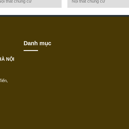
Nội thất chung cư
Nội thất chung cư
Danh mục
HÀ NỘI
iến,