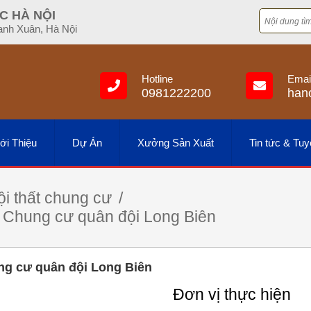
C HÀ NỘI
anh Xuân, Hà Nội
Hotline
Emai
0981222200
han
ới Thiệu
Dự Án
Xưởng Sản Xuất
Tin tức & Tu
i thất chung cư
ất Chung cư quân đội Long Biên
ung cư quân đội Long Biên
Đơn vị thực hiện