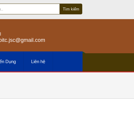
Tìm kiếm
l
oitc.jsc@gmail.com
yển Dụng
Liên hệ