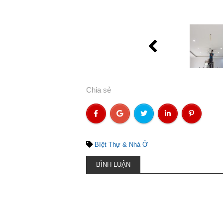
Chia sẻ
BIệt Thự & Nhà Ở
BÌNH LUẬN