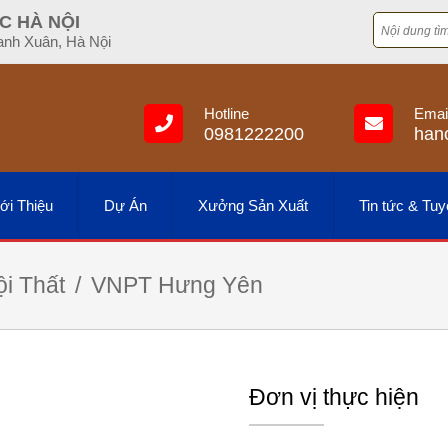
C HÀ NỘI
anh Xuân, Hà Nội
Hotline
Emai
0981222200
han
ới Thiệu
Dự Án
Xưởng Sản Xuất
Tin tức & Tu
ội Thất
VNPT Hưng Yên
Đơn vị thực hiện