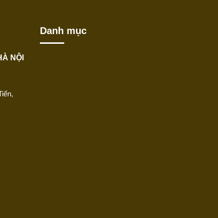
Danh mục
HÀ NỘI
iến,